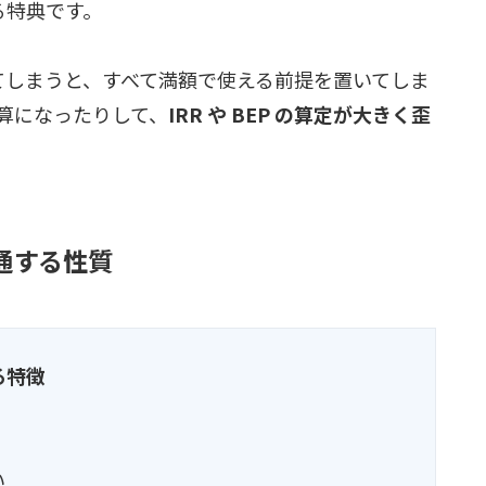
る特典です。
てしまうと、すべて満額で使える前提を置いてしま
算になったりして、
IRR や BEP の算定が大きく歪
通する性質
る特徴
い