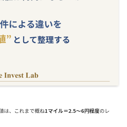
値は、これまで概ね
1マイル＝2.5〜6円程度
のレ