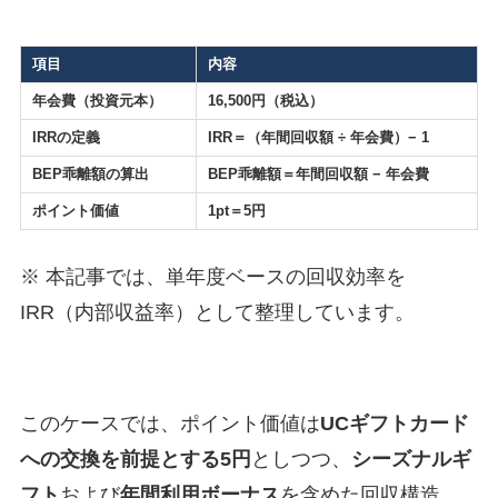
項目
内容
年会費（投資元本）
16,500円（税込）
IRRの定義
IRR＝（年間回収額 ÷ 年会費）− 1
BEP乖離額の算出
BEP乖離額＝年間回収額 − 年会費
ポイント価値
1pt＝5円
※ 本記事では、単年度ベースの回収効率を
IRR（内部収益率）として整理しています。
このケースでは、ポイント価値は
UCギフトカード
への交換を前提とする5円
としつつ、
シーズナルギ
フト
および
年間利用ボーナス
を含めた回収構造