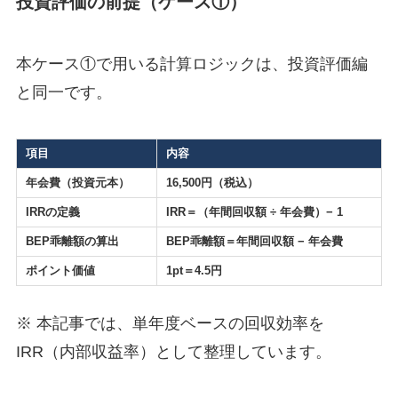
投資評価の前提（ケース①）
本ケース①で用いる計算ロジックは、投資評価編
と同一です。
項目
内容
年会費（投資元本）
16,500円（税込）
IRRの定義
IRR＝（年間回収額 ÷ 年会費）− 1
BEP乖離額の算出
BEP乖離額＝年間回収額 − 年会費
ポイント価値
1pt＝4.5円
※ 本記事では、単年度ベースの回収効率を
IRR（内部収益率）として整理しています。