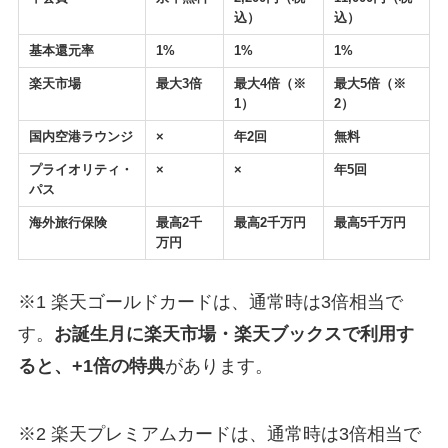
込）
込）
基本還元率
1%
1%
1%
楽天市場
最大3倍
最大4倍（※
最大5倍（※
1）
2）
国内空港ラウンジ
×
年2回
無料
プライオリティ・
×
×
年5回
パス
海外旅行保険
最高2千
最高2千万円
最高5千万円
万円
※1 楽天ゴールドカードは、通常時は3倍相当で
す。
お誕生月に楽天市場・楽天ブックスで利用す
ると、+1倍の特典
があります。
※2 楽天プレミアムカードは、通常時は3倍相当で