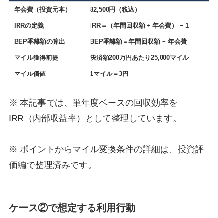
年会費（投資元本）
82,500円（税込）
IRRの定義
IRR＝（年間回収額 ÷ 年会費） − 1
BEP乖離額の算出
BEP乖離額＝年間回収額 − 年会費
マイル獲得前提
決済額200万円あたり25,000マイル
マイル価値
1マイル＝3円
※ 本記事では、単年度ベースの回収効率を
IRR（内部収益率）として整理しています。
※ ポイントからマイル変換条件の詳細は、投資評
価編で整理済みです。
ケース②で想定する利用行動