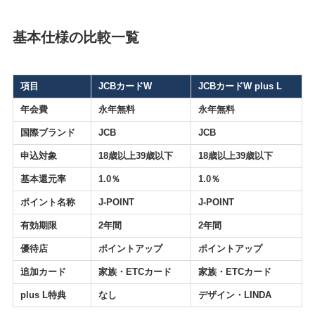
基本仕様の比較一覧
項目
JCBカードW
JCBカードW plus L
年会費
永年無料
永年無料
国際ブランド
JCB
JCB
申込対象
18歳以上39歳以下
18歳以上39歳以下
基本還元率
1.0％
1.0％
ポイント名称
J-POINT
J-POINT
有効期限
2年間
2年間
優待店
ポイントアップ
ポイントアップ
追加カード
家族・ETCカード
家族・ETCカード
plus L特典
なし
デザイン・LINDA