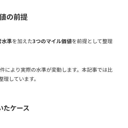
値の前提
考水準
を加えた
3つのマイル価値
を前提として整理
条件により実際の水準が変動します。本記事では比
整理しています。
いたケース