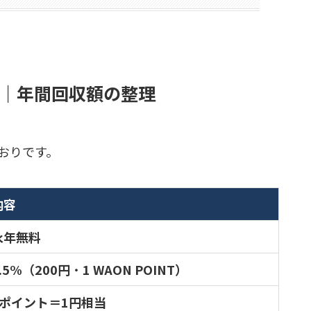
｜年間回収額の整理
おりです。
内容
永年無料
.5%（200円
・
1 WAON POINT）
1ポイント＝1円相当