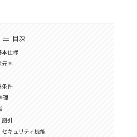
目次
基本仕様
還元率
外条件
整理
道
・割引
・セキュリティ機能