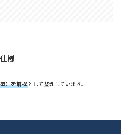
仕様
体型）を前提
として整理しています。