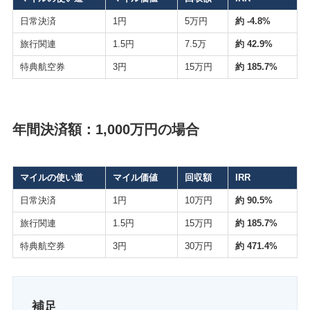
日常決済
1円
5万円
約 -4.8%
旅行関連
1.5円
7.5万
約 42.9%
特典航空券
3円
15万円
約 185.7%
年間決済額：1,000万円の場合
マイルの使い道
マイル価値
回収額
IRR
日常決済
1円
10万円
約 90.5%
旅行関連
1.5円
15万円
約 185.7%
特典航空券
3円
30万円
約 471.4%
補足